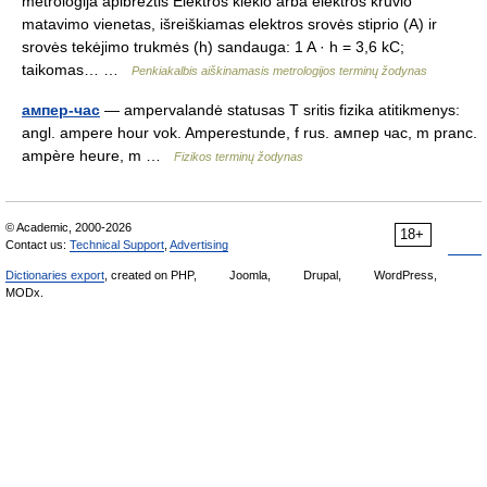
metrologija apibrėžtis Elektros kiekio arba elektros krūvio
matavimo vienetas, išreiškiamas elektros srovės stiprio (A) ir
srovės tekėjimo trukmės (h) sandauga: 1 A · h = 3,6 kC;
taikomas… …
Penkiakalbis aiškinamasis metrologijos terminų žodynas
ампер-час
— ampervalandė statusas T sritis fizika atitikmenys:
angl. ampere hour vok. Amperestunde, f rus. ампер час, m pranc.
ampère heure, m …
Fizikos terminų žodynas
© Academic, 2000-2026
18+
Contact us:
Technical Support
,
Advertising
Dictionaries export
, created on PHP,
Joomla,
Drupal,
WordPress,
MODx.