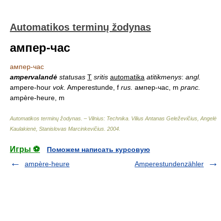
Automatikos terminų žodynas
ампер-час
ампер-час
ampervalandė
statusas
T
sritis
automatika
atitikmenys
:
angl.
ampere-hour
vok.
Amperestunde, f
rus.
ампер-час, m
pranc.
ampère-heure, m
Automatikos terminų žodynas. – Vilnius: Technika
.
Vilius Antanas Geleževičius, Angelė
Kaulakienė, Stanislovas Marcinkevičius
.
2004
.
Игры ⚽
Поможем написать курсовую
ampère-heure
Amperestundenzähler