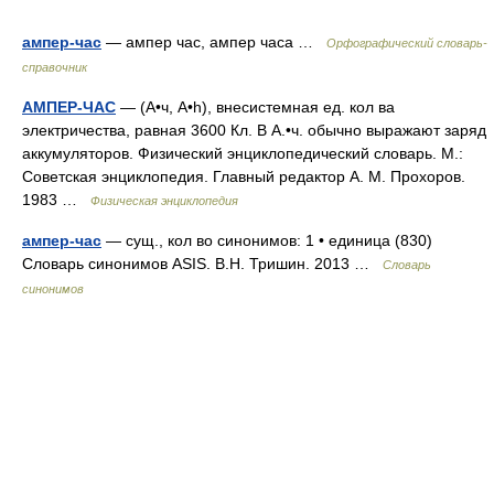
ампер-час
— ампер час, ампер часа …
Орфографический словарь-
справочник
АМПЕР-ЧАС
— (А•ч, A•h), внесистемная ед. кол ва
электричества, равная 3600 Кл. В А.•ч. обычно выражают заряд
аккумуляторов. Физический энциклопедический словарь. М.:
Советская энциклопедия. Главный редактор А. М. Прохоров.
1983 …
Физическая энциклопедия
ампер-час
— сущ., кол во синонимов: 1 • единица (830)
Словарь синонимов ASIS. В.Н. Тришин. 2013 …
Словарь
синонимов