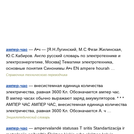
ампер-час
— А•ч — [Я.Н.Лугинский, М.С.Фези Жилинская,
Ю.С.Кабиров. Англо русский словарь по электротехнике и
электроэнергетике, Москва] Тематики электротехника,
основные понятия Синонимы А•ч EN ampere hourah …
Справочник технического переводчика
ампер-час
— внесистемная единица количества
электричества, равная 3600 Кл. Обозначается ампер час.
В ампер часах обычно выражают заряд аккумуляторов. * * *
АМПЕР ЧАС АМПЕР ЧАС, внесистемная единица количества
электричества, равная 3600 Кл. Обозначается А. ч …
Энциклопедический словарь
ампер-час
— ampervalandė statusas T sritis Standartizacija ir